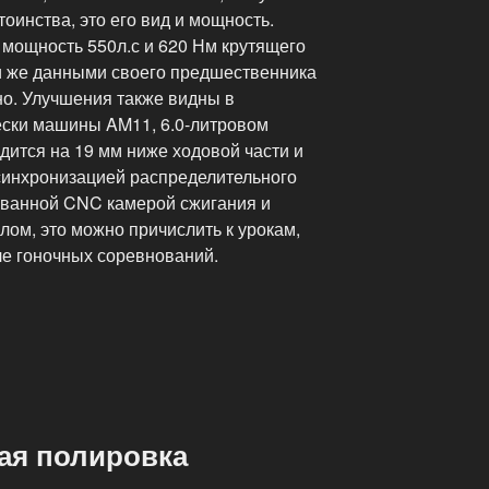
оинства, это его вид и мощность.
мощность 550л.с и 620 Нм крутящего
и же данными своего предшественника
но. Улучшения также видны в
ески машины AM11, 6.0-литровом
дится на 19 мм ниже ходовой части и
синхронизацией распределительного
ованной CNC камерой сжигания и
ом, это можно причислить к урокам,
е гоночных соревнований.
ая полировка