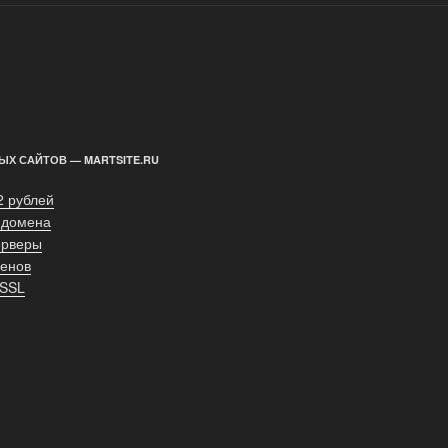
ЫХ САЙТОВ — MARTSITE.RU
2 рублей
 домена
ерверы
енов
 SSL