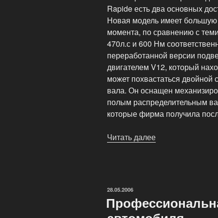
Rapide есть два основных дост
Новая модель имеет большую 
момента, по сравнению с тем
470л.с и 600 Нм соответствен
переработанной версии подв
двигателем V12, который нахо
может похвастаться двойной 
вала. Он оснащен механизир
полым распределительным вал
которые фирма получила посл
Читать далее
«Новый
Aston
Martin
Rapide
S»
ОПУБЛИКОВАНО
28.05.2006
Профессиональн
автомобиля