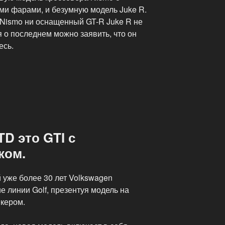
ми фарами, и безумную модель Juke R.
 Nismo ни оснащенный GT-R Juke R не
я о последнем можно заявить, что он
есь.
D это GTI с
ком.
 уже более 30 лет Volkswagen
 линии Golf, презентуя модель на
кером.