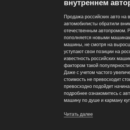
внутреннем авто
дизельным
движком.»
Продажа российских авто на 
автомобилисты обратили вним
отечественным автопромом. Р
пополняется новыми машинам
машины, не смотря на вырос
уступают свои позиции на ро
известность российских маши
фактором такой популярности
Даже с учетом частого увелич
стоимость не превосходит ст
превосходно подойдет начин
подробнее ознакомитесь с ав
машину по душе и карману ку
Читать далее
«Продажа
российских
авто