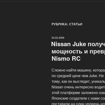
РУБРИКА: СТАТЬИ
ОПУБЛИКОВАНО
24.02.2009
Nissan Juke пол
мощность и прев
Nismo RC
Сложно найти машину, котора
по средней цене чем Juke. Не 
тому, как он выглядит, уникал
Nissan очень интересно водить
этой платформе заложено нам
Японские создатели с нами со
поставили на один уровень н