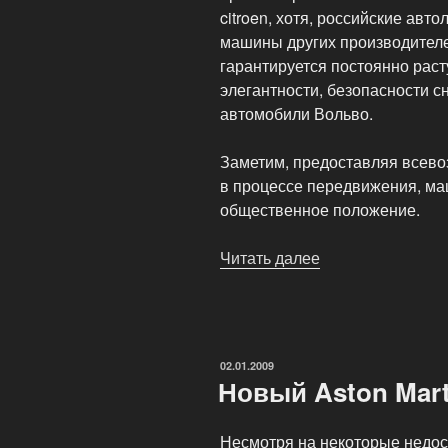
citroen, хотя, российские ав
машины других производителе
гарантируется постоянно рас
элегантности, безопасности 
автомобили Вольво.
Заметим, предоставляя всево
в процессе передвижения, ма
общественное положение.
Читать далее
«Если
возникли
сложности
с
машиной»
ОПУБЛИКОВАНО
02.01.2009
Новый Aston Mart
Несмотря на некоторые недост