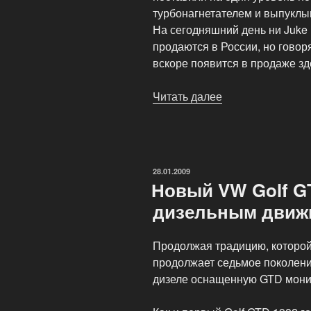
турбонагнетателем и выпуклы
На сегодняшний день ни Juke
продаются в России, но говор
вскоре появится в продаже зд
Читать далее
«Nissan
Juke
получает
большую
мощность
ОПУБЛИКОВАНО
28.01.2009
и
Новый VW Golf GT
превращается
дизельным движ
в
модель
Продолжая традицию, которой
Nismo
продолжает седьмое поколение
RC»
дизеле оснащенную GTD мони