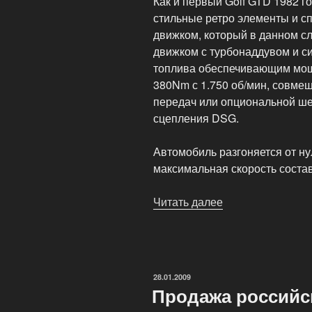
Как и первый Golf GTD 1982 г
стильные ретро элементы и с
движком, который в данном с
движком с турбонаддувом и с
топлива обеспечивающим мощн
380Nm с 1.750 об/мин, совме
передач или опциональной ше
сцепления DSG.
Автомобиль разгоняется от нул
максимальная скорость состав
Читать далее
«Новый
VW
Golf
GTD
это
ОПУБЛИКОВАНО
28.01.2009
GTI
Продажа российск
с