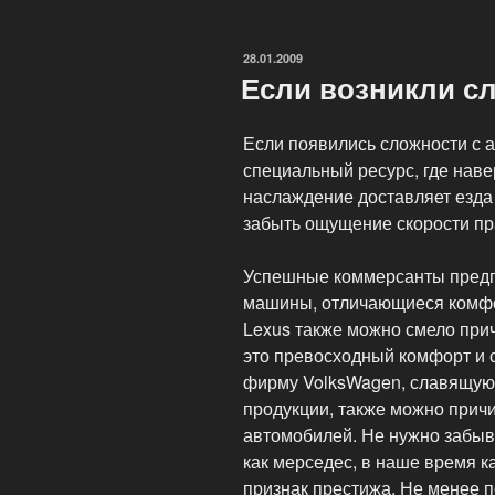
на
внутреннем
ОПУБЛИКОВАНО
28.01.2009
авторынке.»
Если возникли с
Если появились сложности с 
специальный ресурс, где наве
наслаждение доставляет езда н
забыть ощущение скорости пра
Успешные коммерсанты предп
машины, отличающиеся комфо
Lexus также можно смело при
это превосходный комфорт и
фирму VolksWagen, славящую
продукции, также можно прич
автомобилей. Не нужно забыв
как мерседес, в наше время к
признак престижа. Не менее 