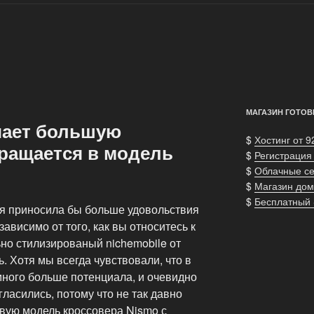
МАГАЗИН ГОТОВ
учает большую
$
Хостинг от 9
ращается в модель
$
Регистрация
$
Облачные с
$
Магазин дом
$
Бесплатный
я приносила бы больше удовольствия
зависимо от того, как вы относитесь к
ьно стилизированый nichemobile от
. Хотя мы всегда чувствовали, что в
ного больше потенциала, и очевидно
гласились, потому что не так давно
овую модель кроссовера Nismo с