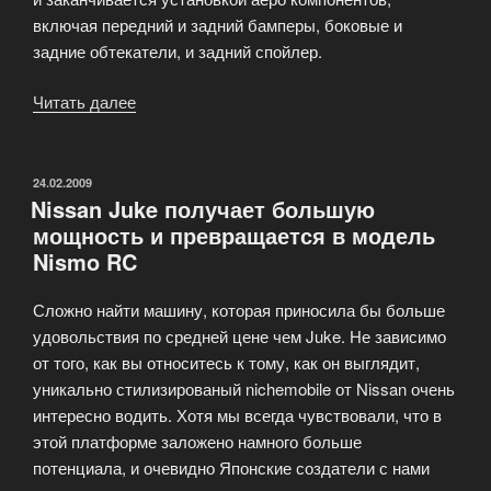
включая передний и задний бамперы, боковые и
задние обтекатели, и задний спойлер.
Читать далее
«Porsche
Panamera
цвета
зеленого
ОПУБЛИКОВАНО
24.02.2009
Nissan Juke получает большую
лайма
мощность и превращается в модель
с
Nismo RC
улучшенными
характеристиками»
Сложно найти машину, которая приносила бы больше
удовольствия по средней цене чем Juke. Не зависимо
от того, как вы относитесь к тому, как он выглядит,
уникально стилизированый nichemobile от Nissan очень
интересно водить. Хотя мы всегда чувствовали, что в
этой платформе заложено намного больше
потенциала, и очевидно Японские создатели с нами