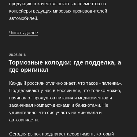
продукцию в качестве штатных элементов на
конвейеры ведущих мировых производителей
автомобилей.
Читать далее
«Оптика
и
электрооборудования
для
ОПУБЛИКОВАНО
28.05.2016
Тормозные колодки: где подделка, а
автомобилей
где оригинал
HELLA»
Каждый россиян отлично знает, что такое «паленка».
Подделывают у нас в России всё, что только можно,
начиная от продуктов питания и медикаментов и
заканчивая компакт-дисками и банкнотами. Не
удивительно, что сия участь не миновала и
автозапчасти.
Сегодня рынок предлагает ассортимент, который