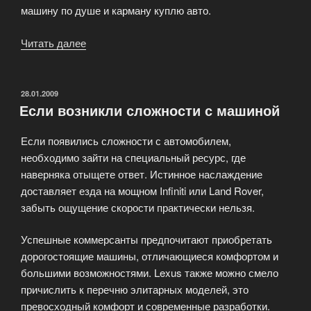
машину по душе и карману куплю авто.
Читать далее
«Продажа
российских
авто
на
ОПУБЛИКОВАНО
28.01.2009
Если возникли сложности с машиной
внутреннем
авторынке.»
Если появились сложности с автомобилем,
необходимо зайти на специальный ресурс, где
наверняка отыщете ответ. Истинное наслаждение
доставляет езда на мощном Infiniti или Land Rover,
забыть ощущение скорости практически нельзя.
Успешные коммерсанты предпочитают приобретать
дорогостоящие машины, отличающиеся комфортом и
большими возможностями. Lexus также можно смело
причислить к перечню элитарных моделей, это
превосходный комфорт и современные разработки.