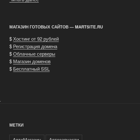
возникли
сложности
с
МАГАЗИН ГОТОВЫХ САЙТОВ — MARTSITE.RU
машиной»
$
Хостинг от 92 рублей
$
Регистрация домена
$
Облачные серверы
$
Магазин доменов
$
Бесплатный SSL
.
МЕТКИ
АвтоМагазин
Автозапчасти