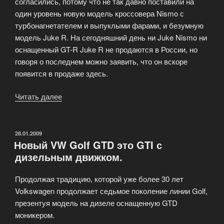
согласились, потому что не так давно поставили на
один уровень новую модель кроссовера Nismo с
турбонагнетателем и выпуклыми фарами, и безумную
модель Juke R. На сегодняшний день ни Juke Nismo ни
оснащенный GT-R Juke R не продаются в России, но
говоря о последнем можно заявить, что он вскоре
появится в продаже здесь.
Читать далее
«Nissan
Juke
получает
большую
ОПУБЛИКОВАНО
28.01.2009
Новый VW Golf GTD это GTI с
мощность
дизельным движком.
и
превращается
Продолжая традицию, которой уже более 30 лет
в
Volkswagen продолжает седьмое поколение линии Golf,
модель
презентуя модель на дизеле оснащенную GTD
Nismo
моникером.
RC»