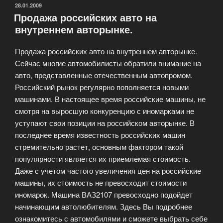
GTD
ОПУБЛИКОВАНО
28.01.2009
Продажа российских авто на
это
внутреннем авторынке.
GTI
с
Продажа российских авто на внутреннем авторынке.
дизельным
Сейчас многие автомобилисты обратили внимание на
движком.»
авто, представленные отечественным автопромом.
Российский рынок регулярно пополняется новыми
машинами. В настоящее время российские машины, не
смотря на выросшую конкуренцию с иномарками не
уступают свои позиции на российском авторынке. В
последнее время известность российских машин
стремительно растет, основным фактором такой
популярности является их приемлемая стоимость.
Даже с учетом частого увеличения цен на российские
машины, их стоимость не превосходит стоимости
иномарок. Машина ВАЗ2107 превосходно подойдет
начинающим автолюбителям. Здесь Вы подробнее
ознакомитесь с автомобилями и сможете выбрать себе