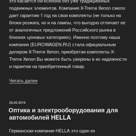
это касается би-ксенона без уже традиционных
подвижных элементов. Компания X-Treme Xenon смело
дает гарантию 1 год на свои комплекты (не только на
блоки розжига, но и на лампы, что выгодно отличает ее
от аналогичных предложений Российского рынка в
близких ценовых категориях). Именно поэтому наша
компания (EUROWAGEN.RU) стала официальным
дилером X-Treme Xenon, приобретая комплекты X-
Treme Xenon Вы можете быть уверены в их надежности
и гарантии на приобретенный товар.
Читать далее
«Японский
КСЕНОН
для
Вашего
ОПУБЛИКОВАНО
28.05.2019
Оптика и электрооборудования для
автомобиля:»
автомобилей HELLA
Германская компания HELLA это один из