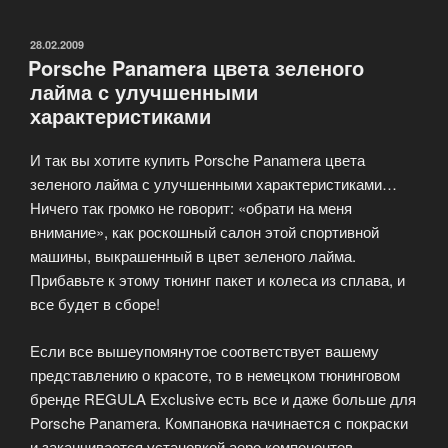
своих
автомобилей
ОПУБЛИКОВАНО
28.02.2009
Porsche Panamera цвета зеленого
узнают
лайма с улучшенными
об
характеристиками
отзывах?»
И так вы хотите купить Porsche Panamera цвета
зеленого лайма с улучшенными характеристиками…
Ничего так громко не говорит: «обрати на меня
внимание», как роскошный салон этой спортивной
машины, выкрашенный в цвет зеленого лайма.
Прибавьте к этому тюнинг пакет и колеса из сплава, и
все будет в сборе!
Если все вышеупомянутое соответствует вашему
представлению о красоте, то в немецком тюнинговом
бренде REGULA Exclusive есть все и даже больше для
Porsche Panamera. Компановка начинается с покраски
и заканчивается установкой аеро компонентов,