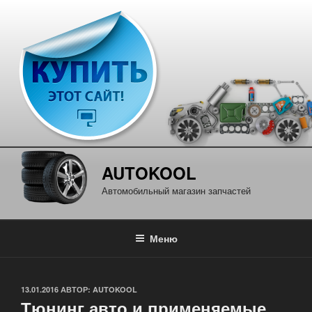
Перейти
к
содержимому
AUTOKOOL
Автомобильный магазин запчастей
Меню
ОПУБЛИКОВАНО
13.01.2016
АВТОР:
AUTOKOOL
Тюнинг авто и применяемые