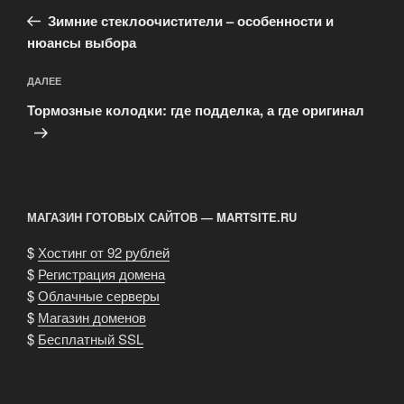
по
запись:
записям
Зимние стеклоочистители – особенности и
нюансы выбора
Следующая
ДАЛЕЕ
запись
Тормозные колодки: где подделка, а где оригинал
МАГАЗИН ГОТОВЫХ САЙТОВ — MARTSITE.RU
$
Хостинг от 92 рублей
$
Регистрация домена
$
Облачные серверы
$
Магазин доменов
$
Бесплатный SSL